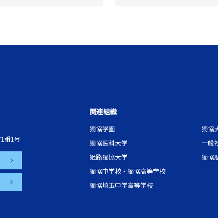
関連組織
獨協学園
獨協
1番1号
獨協医科大学
一般
姫路獨協大学
獨協
獨協中学校・獨協高等学校
獨協埼玉中学高等学校