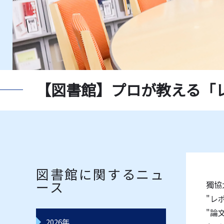
新聞一覧
獨協大
指定書一覧
教員推
データベース一覧
レコー
【図書館】プロが教える「
図書館に関するニュ
ース
獨協
"レ
"論
2026年