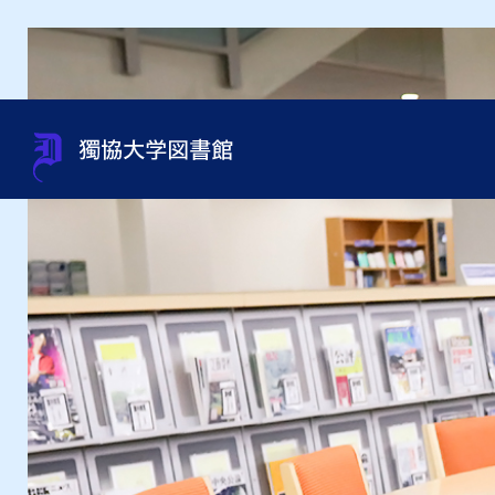
蔵書検索（OPAC）
利用案内
サポート
貴重書・特別資料・特別コレ
組織・問い合わせ先一覧
OneS
図書館
資料相
過去の
館内施
クション
申込み
オンラインジャーナルの使い
利用資格
規程集・年次報告書・各種統
オンラ
利用ガ
図書館
方
資料取寄せ（文献複写・図書
計
紹介状
借受）
用）
テーマ別資料の探し方
沿革
インタ
授業・ゼミセミナー