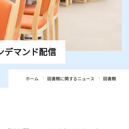
ADMISSIONS
ADMISSIONS
ADMISSIONS
ADMISSIONS
ADMISSIONS
GLOBAL FRONTIER
GLOBAL FRONTIER
GLOBAL FRONTIER
GLOBAL FRONTIER
GLOBAL FRONTIER
ACCESS
ACCESS
ACCESS
ACCESS
ACCESS
SEARCH
SEARCH
SEARCH
SEARCH
SEARCH
ンデマンド配信
ホーム
図書館に関するニュース
図書館