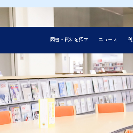
図書・資料を探す
ニュース
利
earch（まとめて検索）
案内
談（レファレンス）の
展示
設
インブック
イド
講演会
申込み（他機関の利
受験生の
受験生の
受験生の
受験生の
受験生の
地域の方
地域の方
地域の方
地域の方
地域の方
ーネットリンク集
教職員の
教職員の
教職員の
教職員の
教職員の