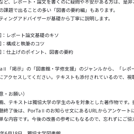
など、レポート・論文を書くのに疑問や不安がある方は、是非
の課題で出ることの多い「図書の要約編」もあります。
ティングアドバイザーが基礎から丁寧に説明します。
回：レポート論文基礎のキソ
回：構成と執筆のコツ
回：仕上げのポイント、図書の要約
rTaⅡ「掲示」の「図書館・学修支援」のジャンルから、「レ
Lにアクセスしてください。テキストも添付されているので、視
意・お願い）
画、テキストは獨協大学の学生のみを対象とした著作物です。
聴終了後は、PorTaⅡのお知らせ文にあるURLからアンケー
な内容です。今後の改善の参考にもなるので、忘れずにご協
20年6月18日 獨協大学図書館