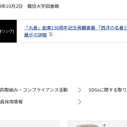
19年10月2日 獨協大学図書館
「丸善」創業150周年記念稀覯書展 『西洋の名著
連リンク]
展示の詳細
的取組み・コンプライアンス活動
SDGsに関する取
員採用情報