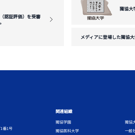
獨協大
（認証評価）を受審
。
メディアに登場した獨協大
関連組織
獨協学園
獨協
1番1号
獨協医科大学
一般