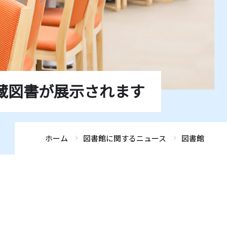
ADMISSIONS
ADMISSIONS
ADMISSIONS
ADMISSIONS
ADMISSIONS
GLOBAL FRONTIER
GLOBAL FRONTIER
GLOBAL FRONTIER
GLOBAL FRONTIER
GLOBAL FRONTIER
ACCESS
ACCESS
ACCESS
ACCESS
ACCESS
SEARCH
SEARCH
SEARCH
SEARCH
SEARCH
蔵図書が展示されます
ホーム
図書館に関するニュース
図書館