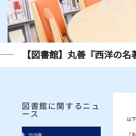
新聞一覧
獨協大
指定書一覧
教員推
データベース一覧
レコー
【図書館】丸善『西洋の名
図書館に関するニュ
ース
以
「丸
2026年