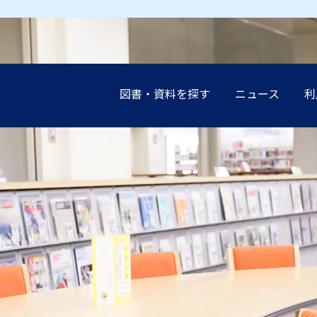
図書・資料を探す
ニュース
利
earch（まとめて検索）
案内
談（レファレンス）の
展示
設
インブック
イド
講演会
申込み（他機関の利
受験生の
受験生の
受験生の
受験生の
受験生の
地域の方
地域の方
地域の方
地域の方
地域の方
ーネットリンク集
教職員の
教職員の
教職員の
教職員の
教職員の