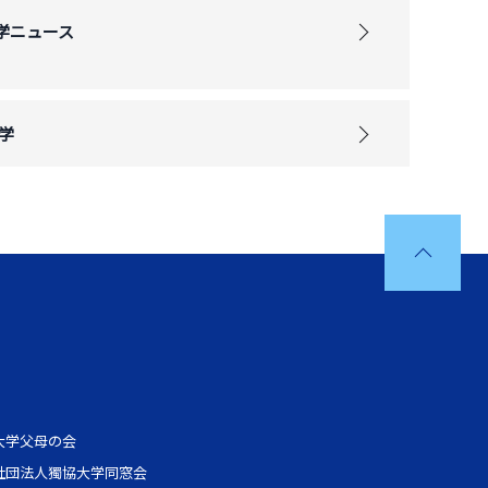
学ニュース
学
大学父母の会
社団法人獨協大学同窓会