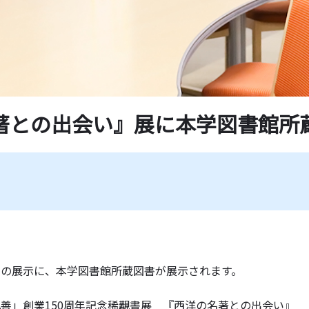
学紀要一覧
薦図書
ド一覧
著との出会い』展に本学図書館所
下の展示に、本学図書館所蔵図書が展示されます。
善」創業150周年記念稀覯書展 『西洋の名著との出会い』