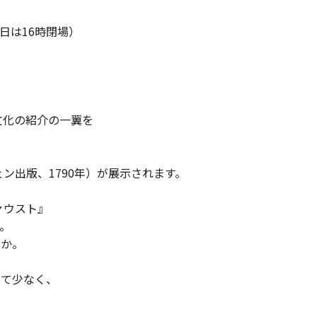
終日は16時閉場）
や文化の紹介の一翼を
ン出版、1790年）が展示されます。
ァウスト』
す。
んか。
めて少なく、