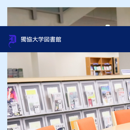
蔵書検索（OPAC）
利用案内
サポート
貴重書・特別資料・特別コレ
組織・問い合わせ先一覧
OneS
図書館
資料相
過去の
館内施
クション
申込み
オンラインジャーナルの使い
利用資格
規程集・年次報告書・各種統
オンラ
利用ガ
図書館
方
資料取寄せ（文献複写・図書
計
紹介状
借受）
用）
テーマ別資料の探し方
沿革
インタ
授業・ゼミセミナー