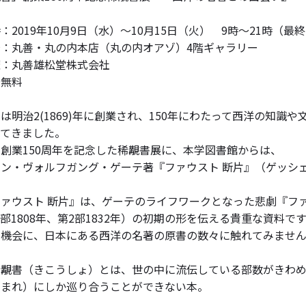
：2019年10月9日（水）～10月15日（火） 9時～21時（最
場：丸善・丸の内本店（丸の内オアゾ）4階ギャラリー
催：丸善雄松堂株式会社
場無料
は明治2(1869)年に創業され、150年にわたって西洋の知識
ってきました。
創業150周年を記念した稀覯書展に、本学図書館からは、
ン・ヴォルフガング・ゲーテ著『ファウスト 断片』（ゲッシェ
ファウスト 断片』は、ゲーテのライフワークとなった悲劇『フ
1部1808年、第2部1832年）の初期の形を伝える貴重な資料で
の機会に、日本にある西洋の名著の原書の数々に触れてみませ
稀覯書（きこうしょ）とは、世の中に流伝している部数がきわ
（まれ）にしか巡り合うことができない本。