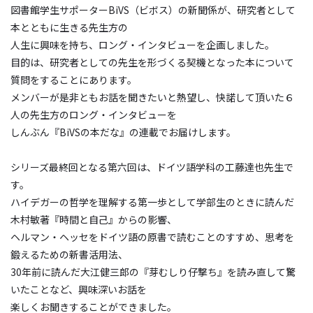
図書館学生サポーターBiVS（ビボス）の新聞係が、研究者として
本とともに生きる先生方の
人生に興味を持ち、ロング・インタビューを企画しました。
目的は、研究者としての先生を形づくる契機となった本について
質問をすることにあります。
メンバーが是非ともお話を聞きたいと熱望し、快諾して頂いた６
人の先生方のロング・インタビューを
しんぶん『BiVSの本だな』の連載でお届けします。
シリーズ最終回となる第六回は、ドイツ語学科の工藤達也先生で
す。
ハイデガーの哲学を理解する第一歩として学部生のときに読んだ
木村敏著『時間と自己』からの影響、
ヘルマン・ヘッセをドイツ語の原書で読むことのすすめ、思考を
鍛えるための新書活用法、
30年前に読んだ大江健三郎の『芽むしり仔撃ち』を読み直して驚
いたことなど、興味深いお話を
楽しくお聞きすることができました。