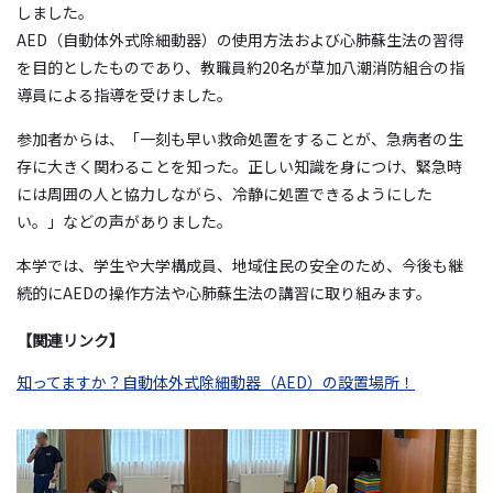
しました。
AED（自動体外式除細動器）の使用方法および心肺蘇生法の習得
を目的としたものであり、教職員約20名が草加八潮消防組合の指
導員による指導を受けました。
参加者からは、「一刻も早い救命処置をすることが、急病者の生
存に大きく関わることを知った。正しい知識を身につけ、緊急時
には周囲の人と協力しながら、冷静に処置できるようにした
い。」などの声がありました。
本学では、学生や大学構成員、地域住民の安全のため、今後も継
続的にAEDの操作方法や心肺蘇生法の講習に取り組みます。
【関連リンク】
知ってますか？自動体外式除細動器（AED）の設置場所！