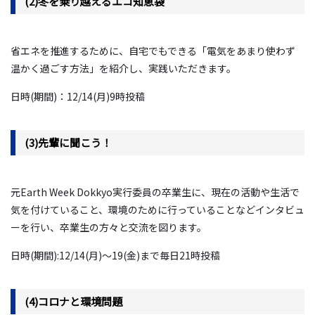
(2)冬を乗り越えるエコ知恵袋
省エネを推進するために、自宅でもできる「電気をあまり使わず
温かく過ごす方法」を紹介し、実践いただきます。
日時
(
期間
)
：
12/14(
月
)9
時投稿
(3)先輩に聞こう！
元
Earth Week Dokkyo
実行委員の卒業生に、現在の活動や生活で
気を付けていること、環境のために行っていることなどインタビュ
ーを行い、卒業生の方々と交流を図ります。
日時
(
期間
):12/14(
月
)
～
19(
金
)
まで毎日
21
時投稿
(4)コロナと環境問題