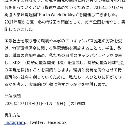
会を創っていくという機運を高めていくために、
2016
年
12
月から
獨協大学環境週間
"Earth Week Dokkyo"
を開催してきました。
2017
年度から夏・冬の年
2
回の開催として、毎年企画を増やし、実
施してきました。
国際社会を取り巻く環境や本学のエコキャンパス推進の方針を受
け、地球環境保全に関する啓蒙活動を実施することで、学生、教
員、職員の意識を高め、私たちの日常のキャンパスライフを見直
し、
SDGs
（持続可能な開発目標）を達成し、持続可能な地球社会
の実現を目指すことを目的とします。環境と開発を両立させて持
続可能な社会を創っていくために、私たち一人ひとりに何ができ
るかを考え、実践的に行動に移すきっかけを提供します。
開催期間
2020
年
12
月
14
日
(
月
)
～
12
月
19
日
(
土
)
の
1
週間
実施方法
Instagram
、
Twitter
、
Facebook