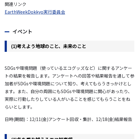
関連リンク
EarthWeekDokkyo実行委員会
イベント
(1)考えよう地球のこと、未来のこと
SDGs
や環境問題（使っているエコグッズなど）に関するアンケー
トの結果を報告します。アンケートへの回答や結果報告を通して参
加者が
SDGs
や環境問題について知り、考えてもらうきっかけとし
ます。また、自分の周囲にも
SDGs
や環境問題に関心があったり、
実際に行動したりしている人がいることを感じてもらうことをね
らいとします。
日時
(
期間
)
：
12/11(
金
)
アンケート回収・集計、
12/18(
金
)
結果報告