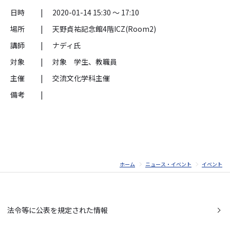
日時
|
2020-01-14 15:30 ～ 17:10
場所
|
天野貞祐記念館4階ICZ(Room2)
講師
|
ナディ氏
対象
|
対象 学生、教職員
主催
|
交流文化学科主催
備考
|
ホーム
ニュース・イベント
イベント
法令等に公表を規定された情報