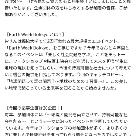
Winter～"」は皆様のご協力のもと無事終了いたしましたことを報
告いたします。企画団体の方をはじめとする参加者の皆様、ご参
加ありがとうございました。
【Earth Week Dokkyo とは？】
皆さんは獨協大学で年2回行われる最大規模のエコイベント、
「Earth Week Dokkyo」をご存じですか？今年でなんと４年目と
なるこのイベントは 「楽しく社会問題を学ぶ」 ことをモットー
に、ワークショップや映画上映会などを通して未来を担う学生に
地球の現状を知ってもらい、今後の持続可能な社会について考えて
いく機会の提供を目指しております。今回のキャッチコピーは
『地球問題って誰の問題？～地球のための１習慣～』。この美し
い地球で起こっている出来事を知ることから始めませんか。
【今回の応募企画は20企画！】
毎年、参加団体には「～環境と開発を両立させて、持続可能な社
会を創る～」というテーマに沿ったイベントを企画していただい
ています。今年はワークショップの参加団体が多く、より多くの
方に楽しんで地球問題を知ってもらう機会になったのではないでし