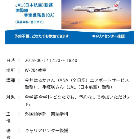
日時
|
2019-06-17 17:20 ～ 18:40
場所
|
W-204教室
講師
|
今井はるかさん（ANA（全日空）エアポートサービス
勤務）、手塚咲さん（JAL（日本航空）勤務）
対象
|
全学部 全学科 どなたでも、予約なしで参加いただけま
す。
主
|
外国語学部 英語学科
催
備
|
キャリアセンター後援
考