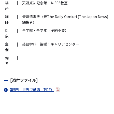
場
|
天野貞祐記念館 A-306教室
所
講
|
柴崎清孝氏（元The Daily Yomiuri (The Japan News)
師
編集者）
対
|
全学部・全学年（予約不要）
象
主
|
英語学科 後援：キャリアセンター
催
備
|
考
[添付ファイル]
第5回 世界で就職（PDF）