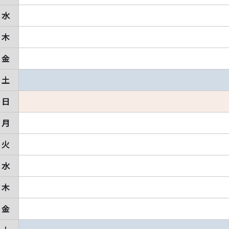
水
木
金
土
日
月
火
水
木
金