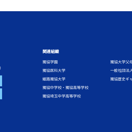
関連組織
獨協学園
獨協大学父
号
獨協医科大学
一般社団法
姫路獨協大学
獨協歴史ギ
獨協中学校・獨協高等学校
獨協埼玉中学高等学校