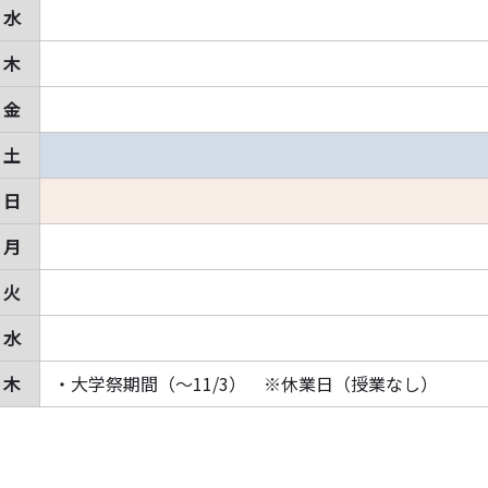
水
木
金
土
日
月
火
水
木
・大学祭期間（～11/3） ※休業日（授業なし）