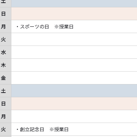
土
日
月
・スポーツの日 ※授業日
火
水
木
金
土
日
月
火
・創立記念日 ※授業日