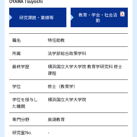
OYAMA Tsuyoshi
教育・学会・社会活
研究課題・業績等
動
職名
特任助教
所属
法学部総合政策学科
最終学歴
横浜国立大学大学院 教育学研究科 修士
課程
学位
修士（教育学）
学位を授与し
横浜国立大学大学院
た機関
専門分野
英語教育
研究室No.
-