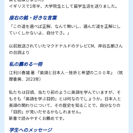
イギリスで1年半、大学院生として留学生活を送りました。
座右の銘・好きな言葉
「この道を選べば正解、なんて無いし、選んだ道を正解にし
ていくしかないよ、自分でさ。」
以前放送されていたマクドナルドのテレビCM、岸谷五朗さん
の台詞より
私の薦める一冊
江利川春雄 著 『英語と日本人―挫折と希望の二００年』（筑
摩書房、2023年）
私たちは日頃、当たり前のように英語を学んでいますが、そ
もそも「英語を学ぶ目的」とは何なのでしょうか。日本人と
英語の関わりについて、その歴史を知ることで、自分なりの
「目的」が見いだせるかもしれません。
新書で読みやすくお薦めです。
学生へのメッセージ