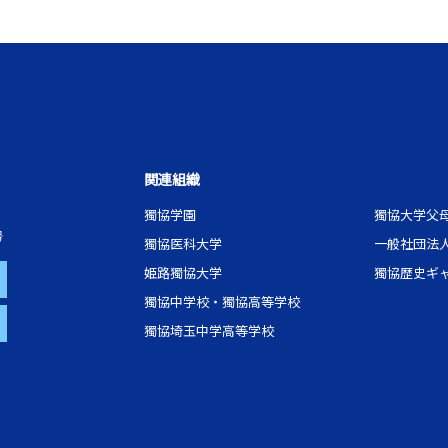
関連組織
獨協学園
獨協大学父
号
獨協医科大学
一般社団法
姫路獨協大学
獨協歴史ギ
獨協中学校・獨協高等学校
獨協埼玉中学高等学校