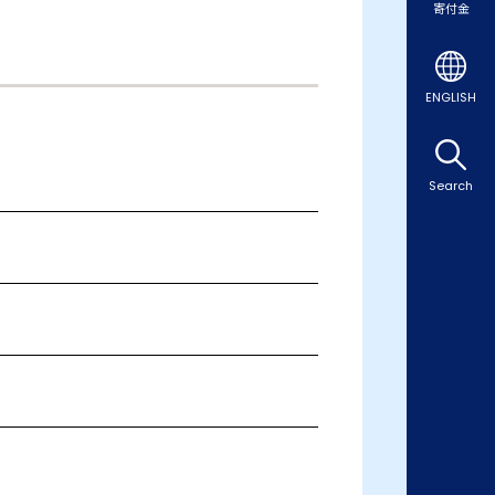
寄付金
ENGLISH
Search