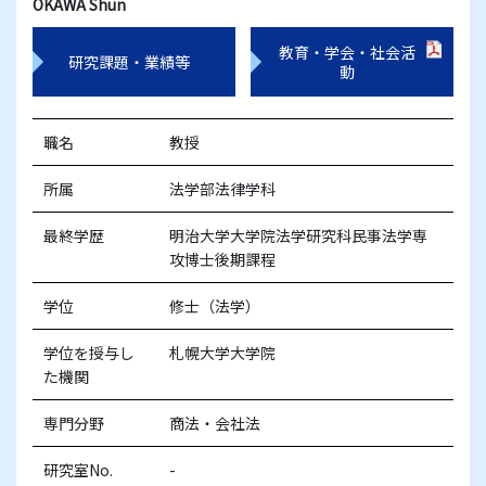
OKAWA Shun
教育・学会・社会活
研究課題・業績等
動
職名
教授
所属
法学部法律学科
最終学歴
明治大学大学院法学研究科民事法学専
攻博士後期課程
学位
修士（法学）
学位を授与し
札幌大学大学院
た機関
専門分野
商法・会社法
研究室No.
-