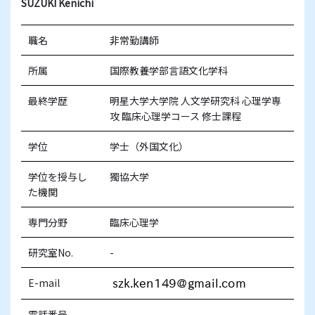
SUZUKI Kenichi
職名
非常勤講師
所属
国際教養学部言語文化学科
最終学歴
明星大学大学院 人文学研究科 心理学専
攻 臨床心理学コース 修士課程
学位
学士（外国文化）
学位を授与し
獨協大学
た機関
専門分野
臨床心理学
研究室No.
-
E-mail
電話番号
-