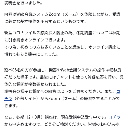
説明会を行いました。
内容はWeb会議システムZoom（ズーム）を体験しながら、受講
に必要な基本操作を予習するというものです。
新型コロナウイルス感染拡大防止の為、冬期講座については秋期
に引き続きオンラインで行います。
その為、初めての方も多くいることを想定し、オンライン講座に
慣れてもらう機会にしました。
延べ85
名の方が参加し、機器や
Web
会議システムの操作は概ね良
好だった様子です。最後にはチャットを使って質疑応答を行い、具
体的な質問が複数寄せられました。
説明会の様子と質問への回答は以下をご参照ください。また、
コ
チラ
（外部サイト）からZoom（ズーム）の練習をすることがで
きます。
なお、冬期（2・3月）講座は、現在受講申込受付中です。
コチラ
から申込めますので、どうぞご検討ください。皆様のお申込みを