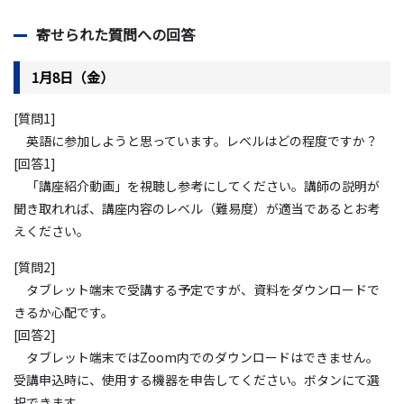
寄せられた質問への回答
1月
8
日（金）
[質問
1]
英語に参加しようと思っています。レベルはどの程度ですか？
[回答
1]
「講座紹介動画」を視聴し参考にしてください。講師の説明が
聞き取れれば、講座内容のレベル（難易度）が適当であるとお考
えください。
[質問
2]
タブレット端末で受講する予定ですが、資料をダウンロードで
きるか心配です。
[回答
2]
タブレット端末では
Zoom
内でのダウンロードはできません。
受講申込時に、使用する機器を申告してください。ボタンにて選
択できます。