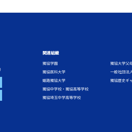
関連組織
獨協学園
獨協大学父
号
獨協医科大学
一般社団法
姫路獨協大学
獨協歴史ギ
獨協中学校・獨協高等学校
獨協埼玉中学高等学校