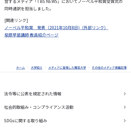
営するメディア「
TBS NEWS
」においてノーベル平和賞受賞式の
同時通訳を担当しました。
[関連リンク]
ノーベル平和賞 発表（2021年10月8日)（外部リンク）
柴原早苗講師 教員紹介ページ
ホーム
大学紹介
メディアに登場した獨協大学
その他のメディア掲載記事
法令等に公表を規定された情報
社会的取組み・コンプライアンス活動
SDGsに関する取り組み