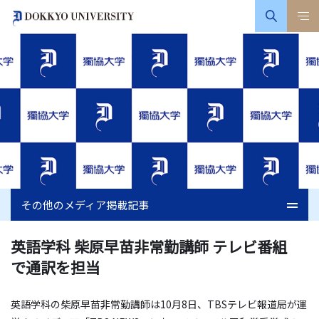
その他のメディア掲載記事
英語学科 柴原早苗非常勤講師 テレビ番組
で通訳を担当
英語学科の柴原早苗非常勤講師は
10
月
8
日、
TBS
テレビ報道局が運